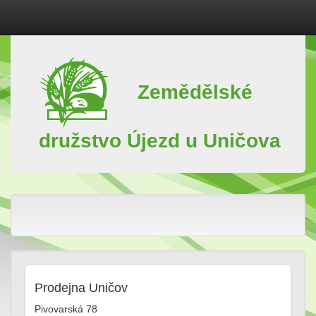
Zemědělské
družstvo Újezd u Uničova
Prodejna Uničov
Pivovarská 78